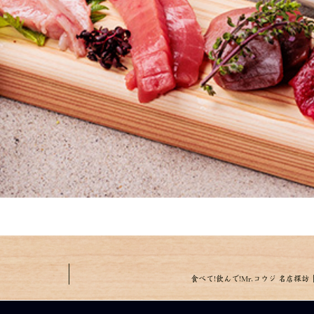
食べて!飲んで!Mr.コウジ 名店探