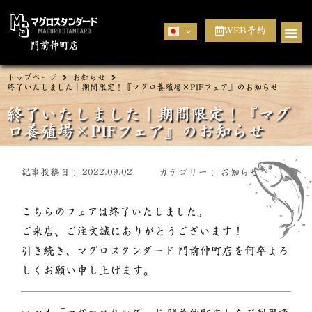
WEB予約
門前仲町店
トップページ
お知らせ
終了いたしました｜期間限定！『マグロ養殖場×PIFフェア』のお知らせ
終了いたしました｜期間限定！『マグ
ロ養殖場×PIFフェア』のお知らせ
記事投稿日：
2022.09.02
カテゴリー：
お知らせ
こちらのフェアは終了いたしました。
ご来店、ご注文誠にありがとうございます！
引き続き、マグロスタンダード
門前仲町店
を何卒よろ
しくお願い申し上げます。