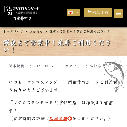
WEB予約
門前仲町店
トップページ
お知らせ
深夜まで営業中！是非ご利用ください！
深夜まで営業中！是非ご利用くださ
い！
記事投稿日：
2022.06.27
カテゴリー：
お知らせ
いつも「マグロスタンダード
門前仲町店
」をご利用頂
きありがとうございます。
「マグロスタンダード
門前仲町店
」は深夜まで営業
中！
（営業時間の詳細は
店舗情報
をご覧ください。）